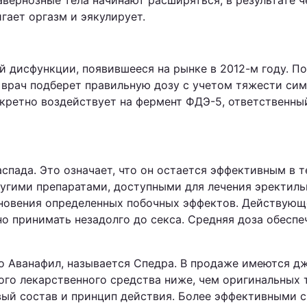
авернозные тела начинают расширяться, в результате ч
гает оргазм и эякулирует.
ой дисфункции, появившееся на рынке в 2012-м году. 
 врач подберет правильную дозу с учетом тяжести сим
кретно воздействует на фермент ФДЭ-5, ответственный
пада. Это означает, что он остается эффективным в т
угими препаратами, доступными для лечения эректиль
новения определенных побочных эффектов. Действующе
но принимать незадолго до секса. Средняя доза обесп
го Аванафил, называется Спедра. В продаже имеются д
ного лекарственного средства ниже, чем оригинальных 
ый состав и принцип действия. Более эффективными 