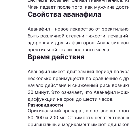
система посылает сигнал тканям пениса. К
Член падает после того, как мужчина дости
Свойства аванафила
Аванафил – новое лекарство от эректильн
быть различной степени тяжести, лечащий
здоровья и других факторов. Аванафил кон
эректильной ткани полового члена.
Время действия
Аванафил имеет длительный период полурас
несколько преимуществ по сравнению с др
начало действия и сниженный риск возник
30 минут. Это означает, что Аванафил мож
дисфункции на срок до шести часов.
Разновидности
Оригинальный препарат, в составе которо
50, 100 и 200 мг. Стоимость непатентован
оригинальный медикамент имеют одинаков