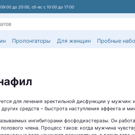
 09:00 до 20:00, сб-вс с 10:00 до 17:00
ин
Пролонгаторы
Для женщин
Пробные наб
анафил
уется для лечения эректильной дисфункции у мужчин: 
т других средств – быстрота наступления эффекта и м
называемых ингибиторами фосфодиэстеразы. Он работае
полового члена. Процесс таков: когда мужчина чувств