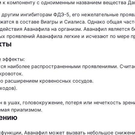
м к компоненту с одноименным названием вещества Дап
о другим ингибиторам ФДЭ-5, его нежелательные проя
жатся в составе Виагры и Сиалиса. Однако общая част
о действия Аванафила на организм. Аванафил является
х проявлений Аванафила легкие и исчезают по мере п
кты
 эффекты:
тся наиболее распространенными проявлениями. Считае
кровоток.
ано расширением кровеносных сосудов.
ходов).
 в ушах, головокружение, потеря или нечеткость зрени
емая приапизмом.
нению
исфункции, Аванафил может вызвать небольшое снижени