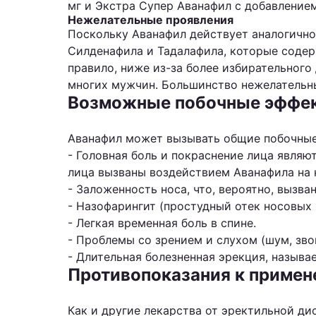
мг и Экстра Супер Аванафил с добавление
Нежелательные проявления
Поскольку Аванафил действует аналогичн
Силденафила и Тадалафила, которые содер
правило, ниже из-за более избирательног
многих мужчин. Большинство нежелательны
Возможные побочные эффе
Аванафил может вызывать общие побочные
- Головная боль и покраснение лица являю
лица вызваны воздействием Аванафила на 
- Заложенность носа, что, вероятно, вызв
- Назофарингит (простудный отек носовых 
- Легкая временная боль в спине.
- Проблемы со зрением и слухом (шум, звон
- Длительная болезненная эрекция, называ
Противопоказания к приме
Как и другие лекарства от эректильной д