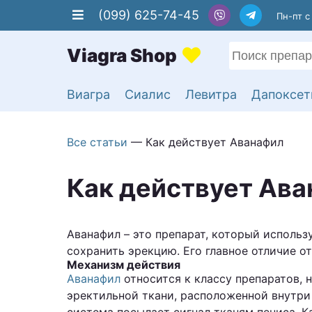
(099) 625-74-45
Пн-пт с
Виагра
Сиалис
Левитра
Дапоксет
Все статьи
— Как действует Аванафил
Как действует Ав
Аванафил – это препарат, который использ
сохранить эрекцию. Его главное отличие о
Механизм действия
Аванафил
относится к классу препаратов, 
эректильной ткани, расположенной внутри 