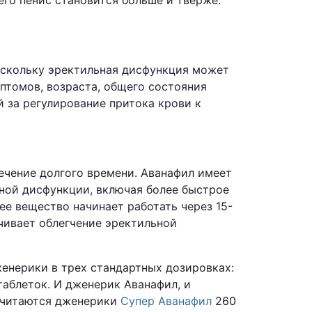
его пенис становится больше и тверже.
Поскольку эректильная дисфункция может
птомов, возраста, общего состояния
 за регулирование притока крови к
ечение долгого времени. Аванафил имеет
ной дисфункции, включая более быстрое
е вещество начинает работать через 15-
ечивает облегчение эректильной
женерики в трех стандартных дозировках:
таблеток. И дженерик Аванафил, и
считаются дженерики
Супер Аванафил
260