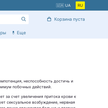
🇺🇦
Корзина пуста
оры
импотенция, неспособность достичь и
инимум побочных действий.
т за счет увеличения притока крови к
ует сексуальное возбуждение, нервная