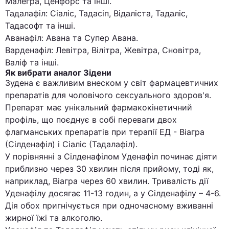
Малегра, Ценфорс та інші.
Тадалафіл: Сіаліс, Тадасіп, Відаліста, Тадаліс,
Тадасофт та інші.
Аванафіл: Авана та Супер Авана.
Варденафіл: Левітра, Вілітра, Жевітра, Сновітра,
Валіф та інші.
Як вибрати аналог Зідени
Зудена є важливим внеском у світ фармацевтичних
препаратів для чоловічого сексуального здоров'я.
Препарат має унікальний фармакокінетичний
профіль, що поєднує в собі переваги двох
флагманських препаратів при терапії ЕД - Віагра
(Сілденафіл) і Сіаліс (Тадалафіл).
У порівнянні з Сілденафілом Уденафіл починає діяти
приблизно через 30 хвилин після прийому, тоді як,
наприклад, Віагра через 60 хвилин. Тривалість дії
Уденафілу досягає 11-13 годин, а у Сілденафілу – 4-6.
Дія обох пригнічується при одночасному вживанні
жирної їжі та алкоголю.