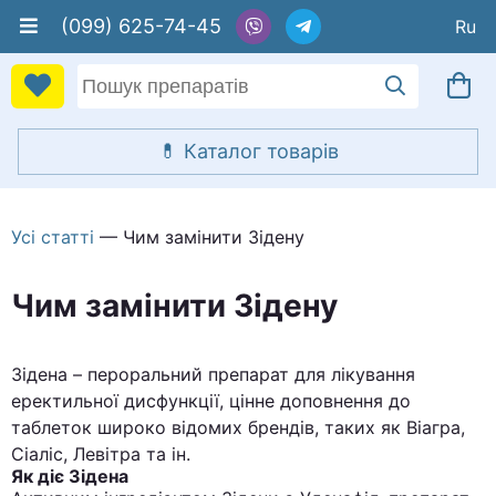
(099) 625-74-45
Усі статті
— Чим замінити Зідену
Чим замінити Зідену
Зідена – пероральний препарат для лікування
еректильної дисфункції, цінне доповнення до
таблеток широко відомих брендів, таких як Віагра,
Сіаліс, Левітра та ін.
Як діє Зідена