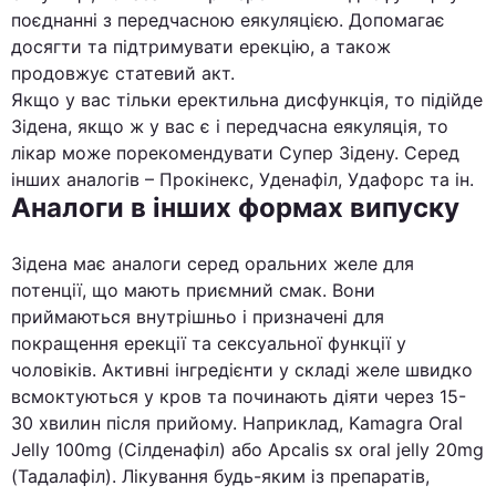
поєднанні з передчасною еякуляцією. Допомагає
досягти та підтримувати ерекцію, а також
продовжує статевий акт.
Якщо у вас тільки еректильна дисфункція, то підійде
Зідена, якщо ж у вас є і передчасна еякуляція, то
лікар може порекомендувати Супер Зідену. Серед
інших аналогів – Прокінекс, Уденафіл, Удафорс та ін.
Аналоги в інших формах випуску
Зідена має аналоги серед оральних желе для
потенції, що мають приємний смак. Вони
приймаються внутрішньо і призначені для
покращення ерекції та сексуальної функції у
чоловіків. Активні інгредієнти у складі желе швидко
всмоктуються у кров та починають діяти через 15-
30 хвилин після прийому. Наприклад, Kamagra Oral
Jelly 100mg (Сілденафіл) або Apcalis sx oral jelly 20mg
(Тадалафіл). Лікування будь-яким із препаратів,