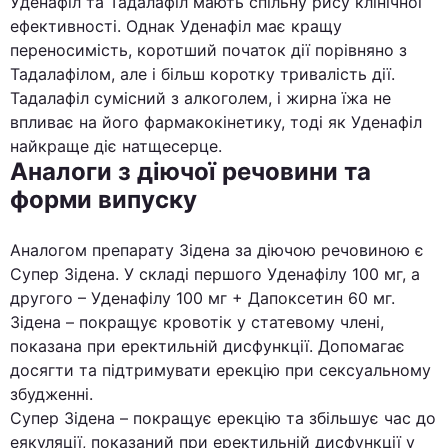
Уденафіл та Тадалафіл мають спільну рису клінічної
ефективності. Однак Уденафіл має кращу
переносимість, коротший початок дії порівняно з
Тадалафілом, але і більш коротку тривалість дії.
Тадалафіл сумісний з алкоголем, і жирна їжа не
впливає на його фармакокінетику, тоді як Уденафіл
найкраще діє натщесерце.
Аналоги з діючої речовини та
форми випуску
Аналогом препарату Зідена за діючою речовиною є
Супер Зідена. У складі першого Уденафілу 100 мг, а
другого – Уденафілу 100 мг + Дапоксетин 60 мг.
Зідена – покращує кровотік у статевому члені,
показана при еректильній дисфункції. Допомагає
досягти та підтримувати ерекцію при сексуальному
збудженні.
Супер Зідена – покращує ерекцію та збільшує час до
еякуляції, показаний при еректильній дисфункції у