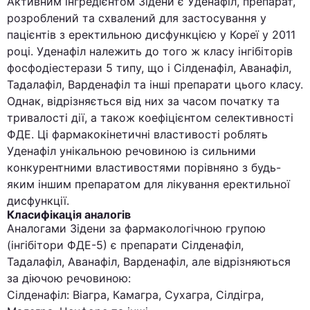
Активним інгредієнтом Зідени є Уденафіл, препарат,
розроблений та схвалений для застосування у
пацієнтів з еректильною дисфункцією у Кореї у 2011
році. Уденафіл належить до того ж класу інгібіторів
фосфодіестерази 5 типу, що і Сілденафіл, Аванафіл,
Тадалафіл, Варденафіл та інші препарати цього класу.
Однак, відрізняється від них за часом початку та
тривалості дії, а також коефіцієнтом селективності
ФДЕ. Ці фармакокінетичні властивості роблять
Уденафіл унікальною речовиною із сильними
конкурентними властивостями порівняно з будь-
яким іншим препаратом для лікування еректильної
дисфункції.
Класифікація аналогів
Аналогами Зідени за фармакологічною групою
(інгібітори ФДЕ-5) є препарати Сілденафіл,
Тадалафіл, Аванафіл, Варденафіл, але відрізняються
за діючою речовиною:
Сілденафіл: Віагра, Камагра, Сухагра, Сілдігра,