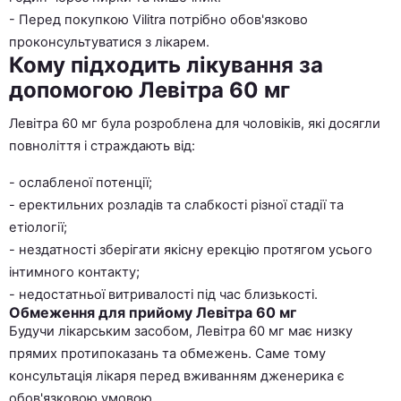
- Перед покупкою Vilitra потрібно обов'язково
проконсультуватися з лікарем.
Кому підходить лікування за
допомогою Левітра 60 мг
Левітра 60 мг була розроблена для чоловіків, які досягли
повноліття і страждають від:
- ослабленої потенції;
- еректильних розладів та слабкості різної стадії та
етіології;
- нездатності зберігати якісну ерекцію протягом усього
інтимного контакту;
- недостатньої витривалості під час близькості.
Обмеження для прийому Левітра 60 мг
Будучи лікарським засобом, Левітра 60 мг має низку
прямих протипоказань та обмежень. Саме тому
консультація лікаря перед вживанням дженерика є
обов'язковою умовою.