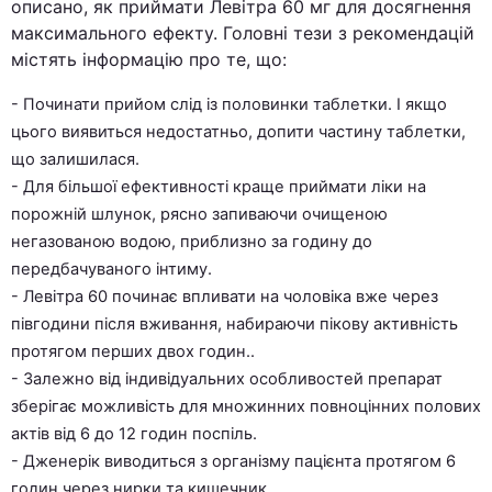
описано, як приймати Левітра 60 мг для досягнення
максимального ефекту. Головні тези з рекомендацій
містять інформацію про те, що:
- Починати прийом слід із половинки таблетки. І якщо
цього виявиться недостатньо, допити частину таблетки,
що залишилася.
- Для більшої ефективності краще приймати ліки на
порожній шлунок, рясно запиваючи очищеною
негазованою водою, приблизно за годину до
передбачуваного інтиму.
- Левітра 60 починає впливати на чоловіка вже через
півгодини після вживання, набираючи пікову активність
протягом перших двох годин..
- Залежно від індивідуальних особливостей препарат
зберігає можливість для множинних повноцінних полових
актів від 6 до 12 годин поспіль.
- Дженерік виводиться з організму пацієнта протягом 6
годин через нирки та кишечник.