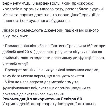
ферменту ФДЕ-5 варденафілу, який прискорює
кровотік в органах малого тазу, розслаблює судинні
м'язи та сприяє досягненню повноцінної ерекції за
наявності сексуального збудження.
Лікарі рекомендують дженерик пацієнтам різного
віку, оскільки:
- Посилена кількість базової активної речовини (60 мг при
добовій дозі 20 мг) дозволять розділяти пігулку на кілька
прийомів і здатна подолати еректильну дисфункцію навіть
у тяжкій стадії.
- Препарат аж ніяк не знижує якісні показники сперми,
тому його можна парам, що планують зачаття.
- Vilitra не несе загрози для метаболізму та
функціонування всіх систем в організмі людини та
показана до системного вживання.
Рекомендації з використання Левітра 60
У прикладеній до препарату інструкції детально