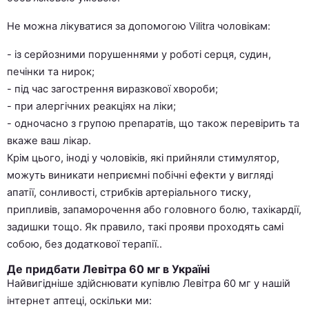
Не можна лікуватися за допомогою Vilitra чоловікам:
- із серйозними порушеннями у роботі серця, судин,
печінки та нирок;
- під час загострення виразкової хвороби;
- при алергічних реакціях на ліки;
- одночасно з групою препаратів, що також перевірить та
вкаже ваш лікар.
Крім цього, іноді у чоловіків, які прийняли стимулятор,
можуть виникати неприємні побічні ефекти у вигляді
апатії, сонливості, стрибків артеріального тиску,
припливів, запаморочення або головного болю, тахікардії,
задишки тощо. Як правило, такі прояви проходять самі
собою, без додаткової терапії..
Де придбати Левітра 60 мг в Україні
Найвигідніше здійснювати купівлю Левітра 60 мг у нашій
інтернет аптеці, оскільки ми: