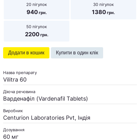
20 пігулок
30 пігулок
940
1380
50 пігулок
2200
Додати в кошик
Купити в один клік
Назва препарату
Vilitra 60
Діюча речовина
Варденафіл (Vardenafil Tablets)
Виробник
Centurion Laboratories Pvt, Індія
Дозування
60 мг