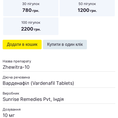
30 пігулок
50 пігулок
780
1200
100 пігулок
2200
Додати в кошик
Купити в один клік
Назва препарату
Zhewitra-10
Діюча речовина
Варденафіл (Vardenafil Tablets)
Виробник
Sunrise Remedies Pvt, Індія
Дозування
10 мг