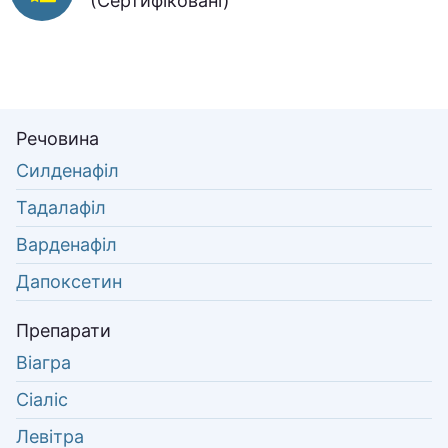
(Сертифіковані)
Речовина
Силденафіл
Тадалафіл
Варденафіл
Дапоксетин
Препарати
Віагра
Сіаліс
Левітра