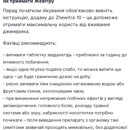
Як приймати Жевітру
Перед початком лікування обов'язково вивчіть
інструкцію, додану до Zhewitra 10 – це допоможе
отримати максимальну користь від вживання
дженерика.
Фахівці рекомендують:
- випивати таблетку заздалегідь – приблизно за годину до
інтимного побачення;
- якщо одна пігулка подіяла слабо, то можна випити ще
одну – це буде граничною дозою на добу;
- рясно запивати ліки очищеною негазованою водою або
фруктовим соком, охолонувшим чаєм;
- при виникненні неприємних побічних ефектів у вигляді
запаморочення, головного болю, розладу травної
системи або зору, набряклості носоглотки потрібно
почекати – після виведення препарату з організму такі
симптоми зазвичай проходять мимовільно, без додаткової