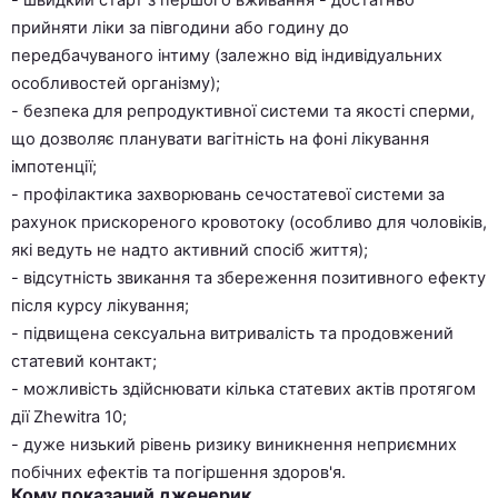
- швидкий старт з першого вживання - достатньо
прийняти ліки за півгодини або годину до
передбачуваного інтиму (залежно від індивідуальних
особливостей організму);
- безпека для репродуктивної системи та якості сперми,
що дозволяє планувати вагітність на фоні лікування
імпотенції;
- профілактика захворювань сечостатевої системи за
рахунок прискореного кровотоку (особливо для чоловіків,
які ведуть не надто активний спосіб життя);
- відсутність звикання та збереження позитивного ефекту
після курсу лікування;
- підвищена сексуальна витривалість та продовжений
статевий контакт;
- можливість здійснювати кілька статевих актів протягом
дії Zhewitra 10;
- дуже низький рівень ризику виникнення неприємних
побічних ефектів та погіршення здоров'я.
Кому показаний дженерик