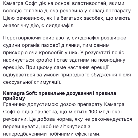
Камагра Софт діє на основі властивостей, якими
володіє головна діюча речовина у складі препарату.
Цією речовиною, як і в багатьох засобах, що мають
аналогічну дію, є силденафіл.
Перетворюючи окис азоту, силденафіл розширює
судини органів пахової ділянки, тим самим
прискорюючи кровообіг у них. У результаті пеніс
насичується кров'ю і стає здатним на повноцінну
ерекцію. При цьому саме настання ерекції
відбувається за умови природного збудження після
сексуальної стимуляції.
Kamagra Soft: правильне дозування і правила
прийому
Гранично допустимою дозою препарату Камагра
Софт є одна таблетка, що містить 100 мг діючої
речовини. Це добова норма, яку не рекомендується
перевищувати, щоб не зіткнутися з
непередбаченими побічними ефектами.