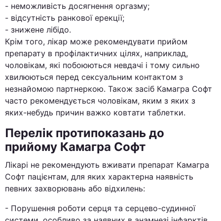
- неможливість досягнення оргазму;
- відсутність ранкової ерекції;
- знижене лібідо.
Крім того, лікар може рекомендувати прийом
препарату в профілактичних цілях, наприклад,
чоловікам, які побоюються невдачі і тому сильно
хвилюються перед сексуальним контактом з
незнайомою партнеркою. Також засіб Камагра Софт
часто рекомендується чоловікам, яким з яких з
яких-небудь причин важко ковтати таблетки.
Перелік протипоказань до
прийому Камагра Софт
Лікарі не рекомендують вживати препарат Камагра
Софт пацієнтам, для яких характерна наявність
певних захворювань або відхилень:
- Порушення роботи серця та серцево-судинної
системи, особливо за наявних в анамнезі інфарктів