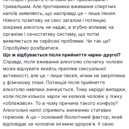
тривалішим. Але противники вживання спиртних
напоїв заявляють, що насправді це – лише ілюзія.
Ніякого позитиву на секс загалом і потенцію
зокрема алкоголь не надає, а згубно впливає на
організм і сечостатеву систему, що потім
виявляється як серйозні проблеми. Чи так це?
Спробуймо розібратися.
Що ж відбувається після прийняття чарки-другої?
Справді, після вживання алкоголю спочатку чоловік
може відчувати якийсь приплив сексуальної
активності, але це – лише ілюзія, нічим не закріплена
у фізичному плані. Потенція після прийняття
алкоголю навпаки знижується. Тому нерідкі випадки,
коли після кількох чарок чи келихів чоловік у ліжку
«облажався». То в чому причина такого конфузу?
Алкогольні напої сприяють зниженню статевих
гормонів. А це – основний біологічний фактор, який
відповідає за чоловіче інтимне здоров'я. У свою