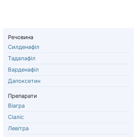
Речовина
Силденафіл
Тадалафіл
Варденафіл
Дапоксетин
Препарати
Віагра
Сіаліс
Левітра