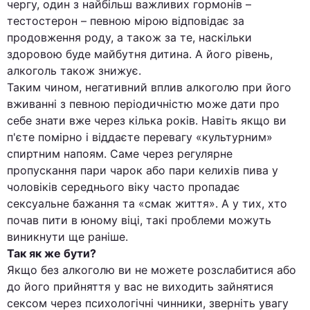
чергу, один з найбільш важливих гормонів –
тестостерон – певною мірою відповідає за
продовження роду, а також за те, наскільки
здоровою буде майбутня дитина. А його рівень,
алкоголь також знижує.
Таким чином, негативний вплив алкоголю при його
вживанні з певною періодичністю може дати про
себе знати вже через кілька років. Навіть якщо ви
п'єте помірно і віддаєте перевагу «культурним»
спиртним напоям. Саме через регулярне
пропускання пари чарок або пари келихів пива у
чоловіків середнього віку часто пропадає
сексуальне бажання та «смак життя». А у тих, хто
почав пити в юному віці, такі проблеми можуть
виникнути ще раніше.
Так як же бути?
Якщо без алкоголю ви не можете розслабитися або
до його прийняття у вас не виходить зайнятися
сексом через психологічні чинники, зверніть увагу