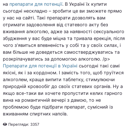
на
препарати для потенції
. В Україні їх купити
сьогодні нескладно – зробити це ви зможете прямо
у нас на сайті. Такі препарати дозволять вам
отримати задоволення від статевого акту без
вживання алкоголю, адже за наявності сексуального
збудження у вас буде міцна та тривала ерекція, після
чого з'явиться впевненість у собі та у своїх силах, і
вам більше не доведеться самостверджуватись та
розкріпачуватись за допомогою алкоголю. /p>
Препарати для потенції в Україні
сьогодні такі самі
якісні, як і за кордоном. І замість того, щоб труїтися
алкоголем, краще випити таблетку, стимулюючи
природній кровообіг до своїх статевих органів. Ну а
якщо все-таки ви хочете пропустити келих гарного
вина на романтичній вечері з дамою, то не
проблемою буде підібрати препарат, сумісний із
вживанням спиртних напоїв.
Перегляди: 3357