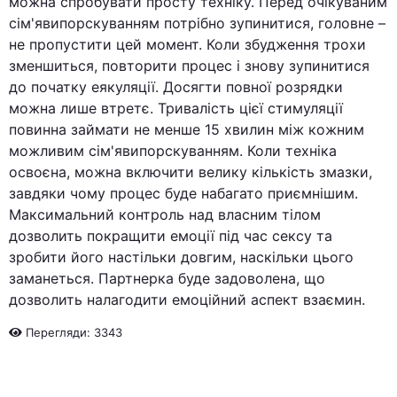
можна спробувати просту техніку. Перед очікуваним
сім'явипорскуванням потрібно зупинитися, головне –
не пропустити цей момент. Коли збудження трохи
зменшиться, повторити процес і знову зупинитися
до початку еякуляції. Досягти повної розрядки
можна лише втретє. Тривалість цієї стимуляції
повинна займати не менше 15 хвилин між кожним
можливим сім'явипорскуванням. Коли техніка
освоєна, можна включити велику кількість змазки,
завдяки чому процес буде набагато приємнішим.
Максимальний контроль над власним тілом
дозволить покращити емоції під час сексу та
зробити його настільки довгим, наскільки цього
заманеться. Партнерка буде задоволена, що
дозволить налагодити емоційний аспект взаємин.
Перегляди: 3343