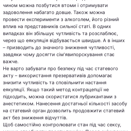
чином можна позбутися втоми і отримувати
задоволення набагато довше. Також можна
провести експерименти з алкоголем, його різний
вплив на представників сильної статі. В одних
випадках він збільшує чутливість та розслаблює,
через що еякуляція відбувається швидше. А в інших
– призводить до значного зниження чутливості,
завдяки чому досягти сім'явипорскування стає
важче.
Не варто забувати про безпеку під час статевого
акту – використання презервативів допомагає
знизити чутливість та сповільнити настання
еякуляції. Якщо такий метод контрацепції не
підходить, можна скористатися лубрикантами з
анестетиком. Нанесення достатньої кількості засобу
на статевий орган дозволить продовжити статевий
акт без зниження відчуттів.
Щоб самостійно контролювати стан під час сексу,