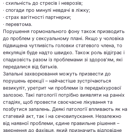
· схильність до стресів і неврозів;
· спогади про минулі невдачі в ліжку;
· страх вагітності партнерки;
· перевтома.
Порушення гормонального фону також призводить
до проблем у сексуальному плані. Якщо у чоловіка
підвищена чутливість головки статевого члена, то
еякуляція буде надто швидко. Також роль відіграє і
спадковість разом із проблемами зі здоров'ям, які
передалися від батьків.
Запальні захворювання можуть призвести до
порушень ерекції – найчастіше зустрічаються
везикуліт, уретрит чи проблеми із передміхурової
залозою. Такі патології потрібно виявляти на ранніх
стадіях, щоб провести своєчасне лікування та
позбутися запалень. Деякі патології впливають як на
статевий акт, так і на сечовипускання. Незалежно
від наявної проблеми, єдине правильне рішення –
звернення до фахівця, який призначить відповідне