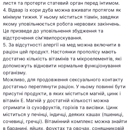
листя та протерти статевий орган перед інтимом.
4. Відвар із кори дуба можна вживати протягом як
мінімум тижня. У ньому міститься тіамін, завдяки
якому уповільнюється робота нервових закінчень.
Це призведе до уповільнення збудження та
відстрочення сім'явипорскування.
5. За відсутності алергії на мед можна включити в
раціон цей продукт. Настоянки прополісу мають
достатню кількість вітамінів та мікроелементів, які
допоможуть відновити нормальне функціонування
організму.
Можливо, для продовження сексуального контакту
достатньо переглянути раціон. У ньому повинні бути
присутні продукти, в яких міститься магній, цинк і
вітамін Е. Магній у достатній кількості можна
отримати із сухофруктів, горіхів та висівки. Цинк
міститься у печінці, індичці, деяких кашах (пшениці,
сочевиці, гречці). Вітамінний комплекс можна знайти
в баранині, яйцях, фруктах та овочах, соняшниковій