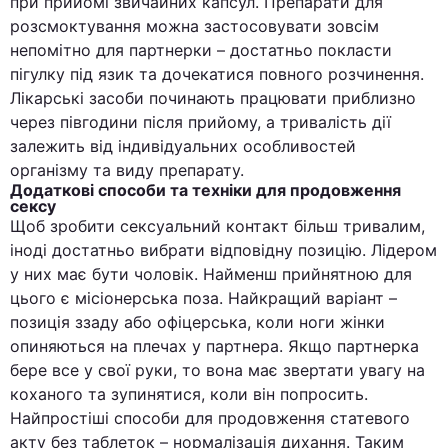
при прийомі звичайних капсул. Препарати для
розсмоктування можна застосовувати зовсім
непомітно для партнерки – достатньо покласти
пігулку під язик та дочекатися повного розчинення.
Лікарські засоби починають працювати приблизно
через півгодини після прийому, а тривалість дії
залежить від індивідуальних особливостей
організму та виду препарату.
Додаткові способи та техніки для продовження
сексу
Щоб зробити сексуальний контакт більш тривалим,
іноді достатньо вибрати відповідну позицію. Лідером
у них має бути чоловік. Найменш прийнятною для
цього є місіонерська поза. Найкращий варіант –
позиція ззаду або офіцерська, коли ноги жінки
опиняються на плечах у партнера. Якщо партнерка
бере все у свої руки, то вона має звертати увагу на
коханого та зупинятися, коли він попросить.
Найпростіші способи для продовження статевого
акту без таблеток – нормалізація дихання. Таким