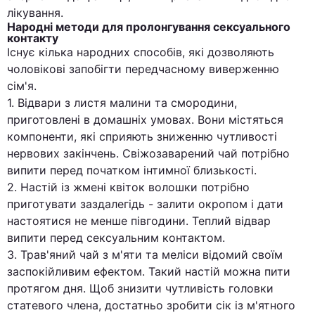
лікування.
Народні методи для пролонгування сексуального
контакту
Існує кілька народних способів, які дозволяють
чоловікові запобігти передчасному виверженню
сім'я.
1. Відвари з листя малини та смородини,
приготовлені в домашніх умовах. Вони містяться
компоненти, які сприяють зниженню чутливості
нервових закінчень. Свіжозаварений чай потрібно
випити перед початком інтимної близькості.
2. Настій із жмені квіток волошки потрібно
приготувати заздалегідь - залити окропом і дати
настоятися не менше півгодини. Теплий відвар
випити перед сексуальним контактом.
3. Трав'яний чай з м'яти та меліси відомий своїм
заспокійливим ефектом. Такий настій можна пити
протягом дня. Щоб знизити чутливість головки
статевого члена, достатньо зробити сік із м'ятного