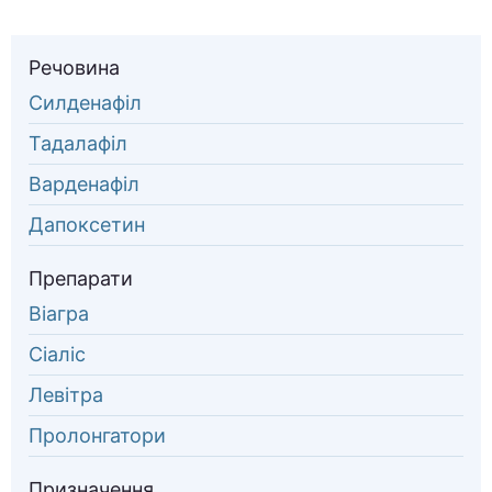
Речовина
Силденафіл
Тадалафіл
Варденафіл
Дапоксетин
Препарати
Віагра
Сіаліс
Левітра
Пролонгатори
Призначення