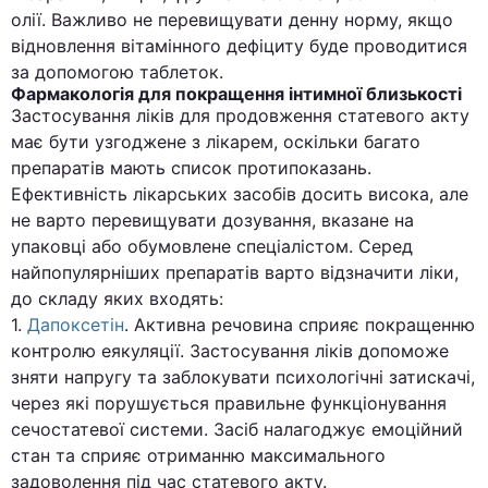
олії. Важливо не перевищувати денну норму, якщо
відновлення вітамінного дефіциту буде проводитися
за допомогою таблеток.
Фармакологія для покращення інтимної близькості
Застосування ліків для продовження статевого акту
має бути узгоджене з лікарем, оскільки багато
препаратів мають список протипоказань.
Ефективність лікарських засобів досить висока, але
не варто перевищувати дозування, вказане на
упаковці або обумовлене спеціалістом. Серед
найпопулярніших препаратів варто відзначити ліки,
до складу яких входять:
1.
Дапоксетін
. Активна речовина сприяє покращенню
контролю еякуляції. Застосування ліків допоможе
зняти напругу та заблокувати психологічні затискачі,
через які порушується правильне функціонування
сечостатевої системи. Засіб налагоджує емоційний
стан та сприяє отриманню максимального
задоволення під час статевого акту.