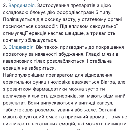
2.
Варденафіл
. Застосування препаратів з цією
складовою блокує дію фосфодіестрази 5 типу.
Поліпшується дія оксиду азоту, у статевому органі
посилюється кровообіг. Під впливом сексуальної
стимуляції ерекція настає швидше, а тривалість
контакту збільшується.
3.
Сілденафіл
. Він також призводить до покращення
кровотоку за наявності збудження. Гладкі м'язи в
кавернозних тілах розслабляються, і стабільна
ерекція не забариться.
Найпопулярнішим препаратом для відновлення
еректильної функції чоловіка вважається Віагра, але
з розвитком фармацевтики можна зустріти
величезну кількість дженериків, які мають відмінний
результат. Вони випускаються у вигляді капсул,
таблеток для розсмоктування або желе. Останні
мають фруктовий смак та приємний аромат, тому не
викликають негативних емоцій, які можуть виникати