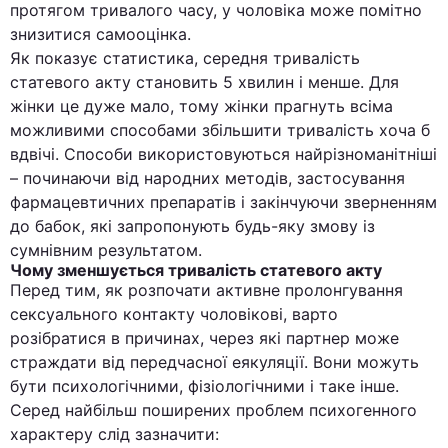
протягом тривалого часу, у чоловіка може помітно
знизитися самооцінка.
Як показує статистика, середня тривалість
статевого акту становить 5 хвилин і менше. Для
жінки це дуже мало, тому жінки прагнуть всіма
можливими способами збільшити тривалість хоча б
вдвічі. Способи використовуються найрізноманітніші
– починаючи від народних методів, застосування
фармацевтичних препаратів і закінчуючи зверненням
до бабок, які запропонують будь-яку змову із
сумнівним результатом.
Чому зменшується тривалість статевого акту
Перед тим, як розпочати активне пролонгування
сексуального контакту чоловікові, варто
розібратися в причинах, через які партнер може
страждати від передчасної еякуляції. Вони можуть
бути психологічними, фізіологічними і таке інше.
Серед найбільш поширених проблем психогенного
характеру слід зазначити: