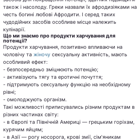
також і насолоду. Греки назвали їх афродизіяками на
честь богині любові Афродити. І серед таких
чудодійних засобів особливе місце належить
кулінарії.
Що ми знаємо про продукти харчування для
потенції?
Продукти харчування, позитивно впливаючи на
чоловічу та
жіночу
сексуальну активність, мають
особливий ефект:
- безпосередньо зміцнюють потенцію;
- активізують тягу та еротичні почуття;
- підтримують сексуальну функцію на необхідному
рівні;
- омолоджують організм.
Такі можливості приписувались різним продуктам в
різних частинах світу:
- в Європі та Північній Америці — грецьким горіхам,
курячим яйцям;
- в Азії — рогу носорога, крові змії, сім'яникам