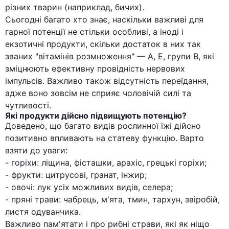
різних тварин (наприклад, бичих).
Сьогодні багато хто знає, наскільки важливі для
гарної потенції не стільки особливі, а іноді і
екзотичні продукти, скільки достаток в них так
званих "вітамінів розмноження" — А, Е, групи В, які
зміцнюють ефективну провідність нервових
імпульсів. Важливо також відсутність переїдання,
адже воно зовсім не сприяє чоловічій силі та
чутливості.
Які продукти дійсно підвищують потенцію?
Доведено, що багато видів рослинної їжі дійсно
позитивно впливають на статеву функцію. Варто
взяти до уваги:
- горіхи: ліщина, фісташки, арахіс, грецькі горіхи;
- фрукти: цитрусові, гранат, інжир;
- овочі: лук усіх можливих видів, селера;
- пряні трави: чабрець, м'ята, тмин, тархун, звіробій,
листя одуванчика.
Важливо пам'ятати і про рибні страви, які як ніщо