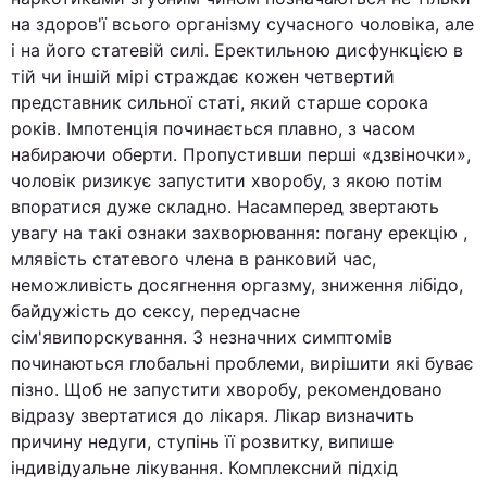
на здоров'ї всього організму сучасного чоловіка, але
і на його статевій силі. Еректильною дисфункцією в
тій чи іншій мірі страждає кожен четвертий
представник сильної статі, який старше сорока
років. Імпотенція починається плавно, з часом
набираючи оберти. Пропустивши перші «дзвіночки»,
чоловік ризикує запустити хворобу, з якою потім
впоратися дуже складно. Насамперед звертають
увагу на такі ознаки захворювання: погану ерекцію ,
млявість статевого члена в ранковий час,
неможливість досягнення оргазму, зниження лібідо,
байдужість до сексу, передчасне
сім'явипорскування. З незначних симптомів
починаються глобальні проблеми, вирішити які буває
пізно. Щоб не запустити хворобу, рекомендовано
відразу звертатися до лікаря. Лікар визначить
причину недуги, ступінь її розвитку, випише
індивідуальне лікування. Комплексний підхід