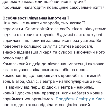
допоможе назавжди позбавитися існуючої
проблеми, налагодити повноцінне сексуальне життя.
Особливості лікування імпотенції
Чим раніше виявити хворобу, тим легше її
перемогти. Спостерігайте за своїм тілом, відчуттями
під час статевих стосунків. Будь-які насторожуючі
відхилення не повинні залишатися поза увагою. Ви
повернете колишню силу та статеве здоров'я,
вчасно відвідавши лікаря та суворо виконуючи його
рекомендації.
Комплексний підхід до лікування імпотенції включає:
- застосування лікарських засобів на основі
компонентів, що покращують кровообіг в інтимній
зоні. Віагра, Сіаліс, Левітра – найпопулярніші з них.
На відміну від перших двох, Левітра - найбільш
новий і досконалий препарат, який набагато краще
сприймається організмом.
Придбати Левітру в Києві
просто, достатньо відвідати спеціалізований