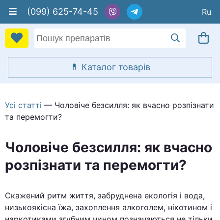
(099) 625-74-45
Усі статті
— Чоловіче безсилля: як вчасно розпізнати
та перемогти?
Чоловіче безсилля: як вчасно
розпізнати та перемогти?
Скажений ритм життя, забруднена екологія і вода,
низькоякісна їжа, захоплення алкоголем, нікотином і
наркотиками згубним чином позначаються не тільки