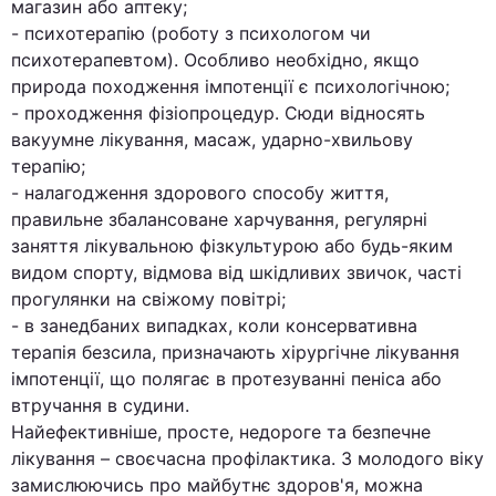
магазин або аптеку;
- психотерапію (роботу з психологом чи
психотерапевтом). Особливо необхідно, якщо
природа походження імпотенції є психологічною;
- проходження фізіопроцедур. Сюди відносять
вакуумне лікування, масаж, ударно-хвильову
терапію;
- налагодження здорового способу життя,
правильне збалансоване харчування, регулярні
заняття лікувальною фізкультурою або будь-яким
видом спорту, відмова від шкідливих звичок, часті
прогулянки на свіжому повітрі;
- в занедбаних випадках, коли консервативна
терапія безсила, призначають хірургічне лікування
імпотенції, що полягає в протезуванні пеніса або
втручання в судини.
Найефективніше, просте, недороге та безпечне
лікування – своєчасна профілактика. З молодого віку
замислюючись про майбутнє здоров'я, можна