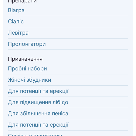
Препарати
Віагра
Сіаліс
Левітра
Пролонгатори
Призначення
Пробні набори
Жіночі збудники
Для потенції та ерекції
Для підвищення лібідо
Для збільшення пеніса
Для потенції та ерекції
Сумісні з алкоголем