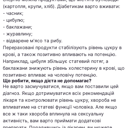
(картопля, крупи, хліб). Діабетикам варто вживати:
- часник;
- цибулю;
- баклажани;
- журавлину;
- відварене м'ясо та рибу.
Перераховані продукти стабілізують рівень цукру в
крові, а також позитивно впливають на потенцію.
Наприклад, цибуля збільшує статевий потяг, а
баклажани знижують рівень холестерину в крові, що
позитивно впливає на чоловічу потенцію.
Що робити, якщо дієта не допомагає?
Не варто засмучуватися, якщо вам поставили цей
діагноз. Якщо дотримуватися всіх рекомендацій
лікаря та контролювати рівень цукру, хвороба не
впливатиме на статеві функції чоловіка. Але якщо
все ж таки хвороба вплинула на сексуальну
активність, вам варто приймати додаткові
препарати. Порадившись із лікарем, ви можете