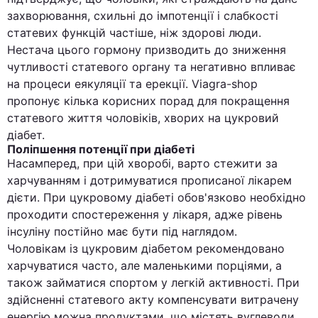
захворювання, схильні до імпотенції і слабкості
статевих функцій частіше, ніж здорові люди.
Нестача цього гормону призводить до зниження
чутливості статевого органу та негативно впливає
на процеси еякуляції та ерекції. Viagra-shop
пропонує кілька корисних порад для покращення
статевого життя чоловіків, хворих на цукровий
діабет.
Поліпшення потенції при діабеті
Насамперед, при цій хворобі, варто стежити за
харчуванням і дотримуватися прописаної лікарем
дієти. При цукровому діабеті обов'язково необхідно
проходити спостереження у лікаря, адже рівень
інсуліну постійно має бути під наглядом.
Чоловікам із цукровим діабетом рекомендовано
харчуватися часто, але маленькими порціями, а
також займатися спортом у легкій активності. При
здійсненні статевого акту компенсувати витрачену
енергію можна продуктами, що містять вуглеводи