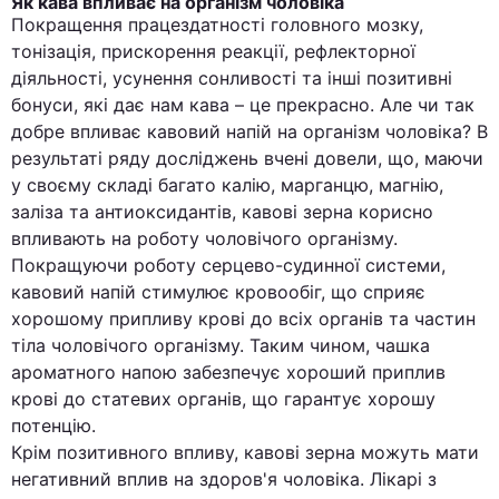
Як кава впливає на організм чоловіка
Покращення працездатності головного мозку,
тонізація, прискорення реакції, рефлекторної
діяльності, усунення сонливості та інші позитивні
бонуси, які дає нам кава – це прекрасно. Але чи так
добре впливає кавовий напій на організм чоловіка? В
результаті ряду досліджень вчені довели, що, маючи
у своєму складі багато калію, марганцю, магнію,
заліза та антиоксидантів, кавові зерна корисно
впливають на роботу чоловічого організму.
Покращуючи роботу серцево-судинної системи,
кавовий напій стимулює кровообіг, що сприяє
хорошому припливу крові до всіх органів та частин
тіла чоловічого організму. Таким чином, чашка
ароматного напою забезпечує хороший приплив
крові до статевих органів, що гарантує хорошу
потенцію.
Крім позитивного впливу, кавові зерна можуть мати
негативний вплив на здоров'я чоловіка. Лікарі з