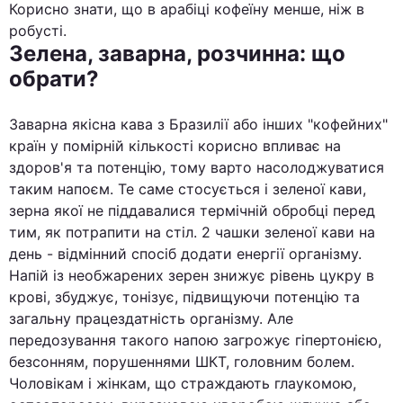
Корисно знати, що в арабіці кофеїну менше, ніж в
робусті.
Зелена, заварна, розчинна: що
обрати?
Заварна якісна кава з Бразилії або інших "кофейних"
країн у помірній кількості корисно впливає на
здоров'я та потенцію, тому варто насолоджуватися
таким напоєм. Те саме стосується і зеленої кави,
зерна якої не піддавалися термічній обробці перед
тим, як потрапити на стіл. 2 чашки зеленої кави на
день - відмінний спосіб додати енергії організму.
Напій із необжарених зерен знижує рівень цукру в
крові, збуджує, тонізує, підвищуючи потенцію та
загальну працездатність організму. Але
передозування такого напою загрожує гіпертонією,
безсонням, порушеннями ШКТ, головним болем.
Чоловікам і жінкам, що страждають глаукомою,