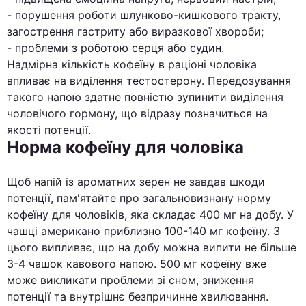
- порушення роботи шлунково-кишкового тракту,
загострення гастриту або виразкової хвороби;
- проблеми з роботою серця або судин.
Надмірна кількість кофеїну в раціоні чоловіка
впливає на виділення тестостерону. Передозування
такого напою здатне повністю зупинити виділення
чоловічого гормону, що відразу позначиться на
якості потенції.
Норма кофеїну для чоловіка
Щоб напій із ароматних зерен не завдав шкоди
потенції, пам'ятайте про загальновизнану норму
кофеїну для чоловіків, яка складає 400 мг на добу. У
чашці американо приблизно 100-140 мг кофеїну. З
цього випливає, що на добу можна випити не більше
3-4 чашок кавового напою. 500 мг кофеїну вже
може викликати проблеми зі сном, зниження
потенції та внутрішнє безпричинне хвилювання.