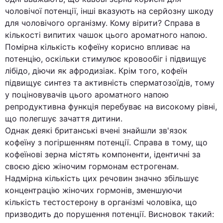
чоловічої потенції, інші вказують на серйозну шкоду
для чоловічого організму. Кому вірити? Справа в
кількості випитих чашок цього ароматного напою.
Помірна кількість кофеїну корисно впливає на
потенцію, оскільки стимулює кровообіг і підвищує
лібідо, діючи як афродизіак. Крім того, кофеїн
підвищує синтез та активність сперматозоїдів, тому
у поціновувачів цього ароматного напою
репродуктивна функція перебуває на високому рівні,
що полегшує зачаття дитини.
Однак деякі британські вчені знайшли зв'язок
кофеїну з погіршенням потенції. Справа в тому, що
кофеїнові зерна містять компоненти, ідентичні за
своєю дією жіночим гормонам естрогенам.
Надмірна кількість цих речовин значно збільшує
концентрацію жіночих гормонів, зменшуючи
кількість тестостерону в організмі чоловіка, що
призводить до порушення потенції. Висновок такий: