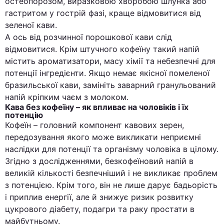
остеопорозом, виразковою хворобою шлунка або
гастритом у гострій фазі, краще відмовитися від
зеленої кави.
А ось від розчинної порошкової кави слід
відмовитися. Крім штучного кофеїну такий напій
містить ароматизатори, масу хімії та небезпечні для
потенції інгредієнти. Якщо немає якісної помеленої
бразильської кави, замініть заварний гранульований
напій кріпким чаєм з молоком.
Кава без кофеїну – як впливає на чоловіків і їх
потенцію
Кофеїн – головний компонент кавових зерен,
передозування якого може викликати неприємні
наслідки для потенції та організму чоловіка в цілому.
Згідно з дослідженнями, безкофеїновий напій в
великій кількості безпечніший і не викликає проблем
з потенцією. Крім того, він не лише дарує бадьорість
і приплив енергії, але й знижує ризик розвитку
цукрового діабету, подагри та раку простати в
майбутньому.