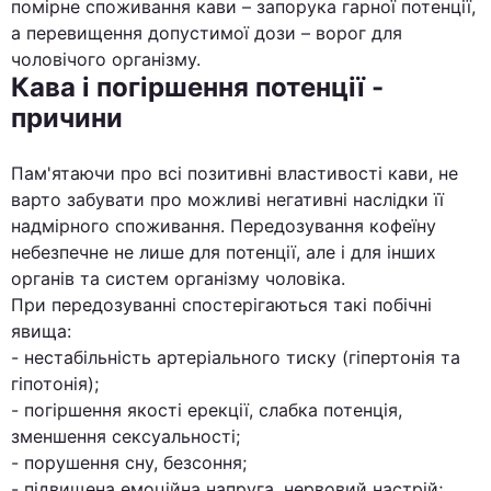
помірне споживання кави – запорука гарної потенції,
а перевищення допустимої дози – ворог для
чоловічого організму.
Кава і погіршення потенції -
причини
Пам'ятаючи про всі позитивні властивості кави, не
варто забувати про можливі негативні наслідки її
надмірного споживання. Передозування кофеїну
небезпечне не лише для потенції, але і для інших
органів та систем організму чоловіка.
При передозуванні спостерігаються такі побічні
явища:
- нестабільність артеріального тиску (гіпертонія та
гіпотонія);
- погіршення якості ерекції, слабка потенція,
зменшення сексуальності;
- порушення сну, безсоння;
- підвищена емоційна напруга, нервовий настрій;