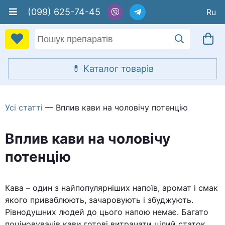
(099) 625-74-45
Усі статті
— Вплив кави на чоловічу потенцію
Вплив кави на чоловічу
потенцію
Кава – один з найпопулярніших напоїв, аромат і смак
якого приваблюють, зачаровують і збуджують.
Рівнодушних людей до цього напою немає. Багато
поціновувачів кави готові витрачати цілий статок,