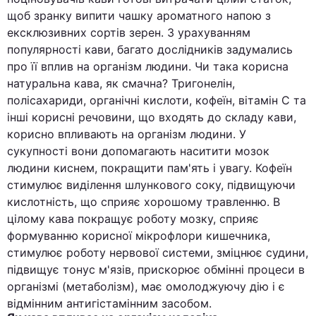
щоб зранку випити чашку ароматного напою з
ексклюзивних сортів зерен. З урахуванням
популярності кави, багато дослідників задумались
про її вплив на організм людини. Чи така корисна
натуральна кава, як смачна? Тригонелін,
полісахариди, органічні кислоти, кофеїн, вітамін C та
інші корисні речовини, що входять до складу кави,
корисно впливають на організм людини. У
сукупності вони допомагають наситити мозок
людини киснем, покращити пам'ять і увагу. Кофеїн
стимулює виділення шлункового соку, підвищуючи
кислотність, що сприяє хорошому травленню. В
цілому кава покращує роботу мозку, сприяє
формуванню корисної мікрофлори кишечника,
стимулює роботу нервової системи, зміцнює судини,
підвищує тонус м'язів, прискорює обмінні процеси в
організмі (метаболізм), має омолоджуючу дію і є
відмінним антигістамінним засобом.