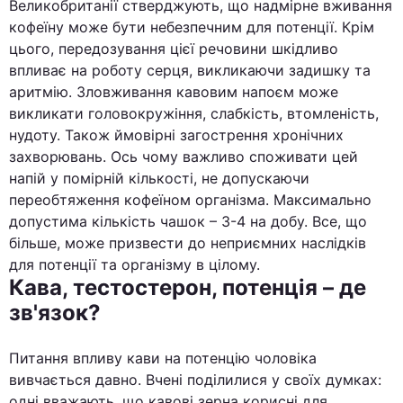
Великобританії стверджують, що надмірне вживання
кофеїну може бути небезпечним для потенції. Крім
цього, передозування цієї речовини шкідливо
впливає на роботу серця, викликаючи задишку та
аритмію. Зловживання кавовим напоєм може
викликати головокружіння, слабкість, втомленість,
нудоту. Також ймовірні загострення хронічних
захворювань. Ось чому важливо споживати цей
напій у помірній кількості, не допускаючи
переобтяження кофеїном організма. Максимально
допустима кількість чашок – 3-4 на добу. Все, що
більше, може призвести до неприємних наслідків
для потенції та організму в цілому.
Кава, тестостерон, потенція – де
зв'язок?
Питання впливу кави на потенцію чоловіка
вивчається давно. Вчені поділилися у своїх думках:
одні вважають, що кавові зерна корисні для